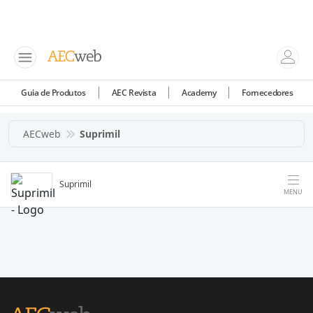
Guia de Produtos
AEC Revista
Academy
Fornecedores
AECweb
Suprimil
Suprimil
MENU