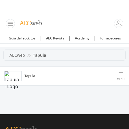
Guia de Produtos
AEC Revista
Academy
Fornecedores
AECweb
Tapuia
Tapuia
MENU