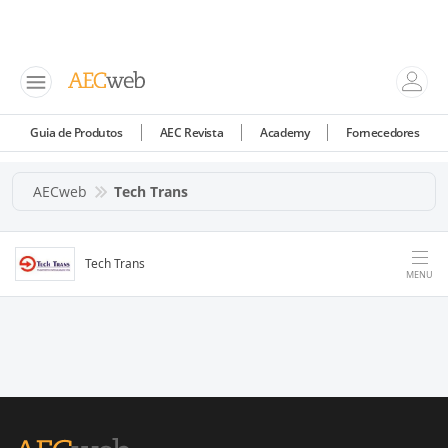
Guia de Produtos
AEC Revista
Academy
Fornecedores
AECweb
Tech Trans
Tech Trans
MENU