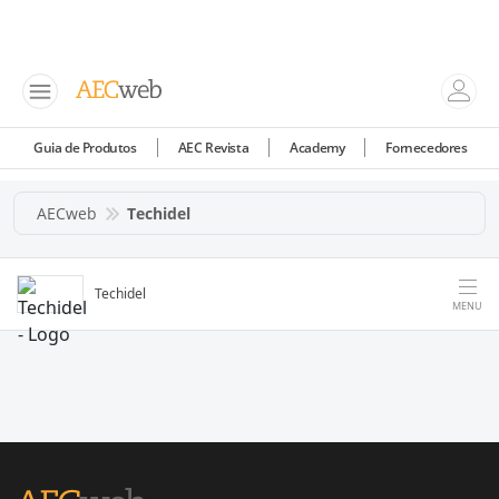
Guia de Produtos
AEC Revista
Academy
Fornecedores
AECweb
Techidel
Techidel
MENU