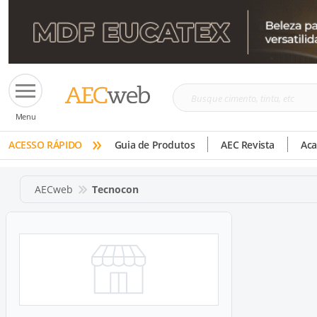
Busque
Menu
cimento,
»
tinta,
ACESSO RÁPIDO
Guia de Produtos
AEC Revista
Ac
etc
AECweb
Tecnocon