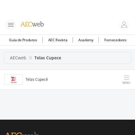
Guia de Produtos
AEC Revista
Academy
Fornecedores
AECweb
Telas Cupece
Telas Cupecê
MENU