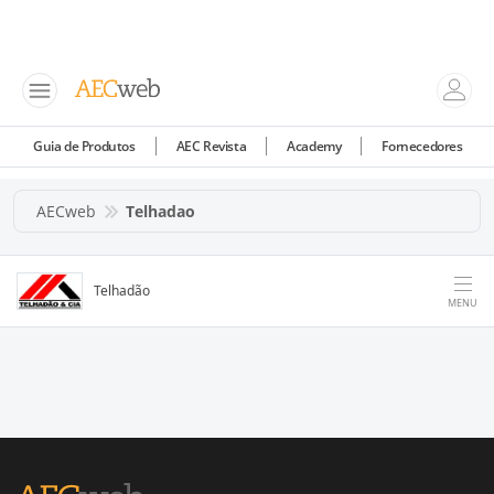
Guia de Produtos
AEC Revista
Academy
Fornecedores
AECweb
Telhadao
Telhadão
MENU