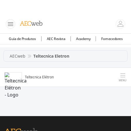
Guia de Produtos
AEC Revista
Academy
Fornecedores
AECweb
Teltecnica Eletron
Teltecnica Elétron
MENU