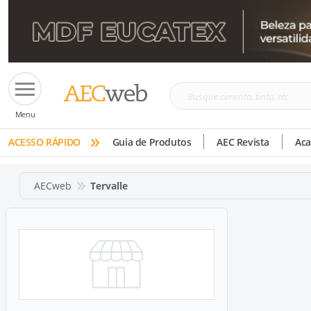
Busque
Menu
cimento,
»
tinta,
ACESSO RÁPIDO
Guia de Produtos
AEC Revista
Ac
etc
AECweb
Tervalle