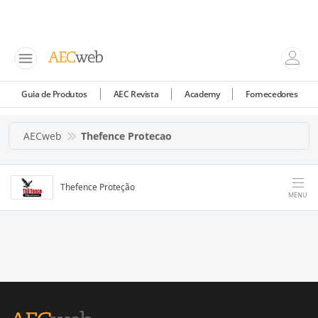
Guia de Produtos
AEC Revista
Academy
Fornecedores
AECweb
Thefence Protecao
Thefence Proteção
MENU