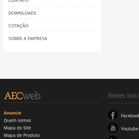
CONTATO
Poços de Água
DOWNLOADS
Fundações com Estacas Pré-fabricadas
COTAÇÃO
SOBRE A EMPRESA
Redes Soci
Anuncie
Faceboo
Quem somos
Mapa do Site
Youtube
Mapa de Produto