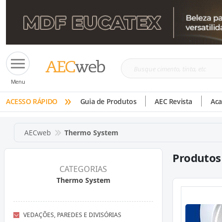
Busque
Menu
cimento,
»
tinta,
ACESSO RÁPIDO
Guia de Produtos
AEC Revista
Ac
etc
AECweb
Thermo System
Produtos
CATEGORIAS
Thermo System
VEDAÇÕES, PAREDES E DIVISÓRIAS