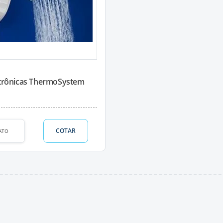
trônicas ThermoSystem
COTAR
ATO