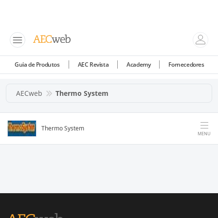
Guia de Produtos
AEC Revista
Academy
Fornecedores
AECweb
Thermo System
Thermo System
MENU