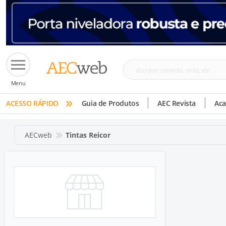
Busque
Menu
cimento,
»
tinta,
ACESSO RÁPIDO
Guia de Produtos
AEC Revista
Ac
etc
AECweb
Tintas Reicor