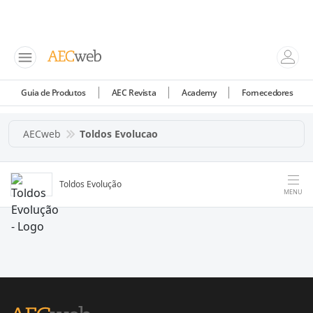
Guia de Produtos
AEC Revista
Academy
Fornecedores
AECweb
Toldos Evolucao
Toldos Evolução
MENU