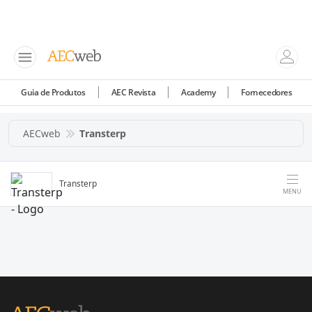
Guia de Produtos
AEC Revista
Academy
Fornecedores
AECweb
Transterp
Transterp
MENU