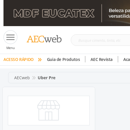
Busque
Menu
cimento,
»
tinta,
ACESSO RÁPIDO
Guia de Produtos
AEC Revista
Ac
etc
AECweb
Uber Pre