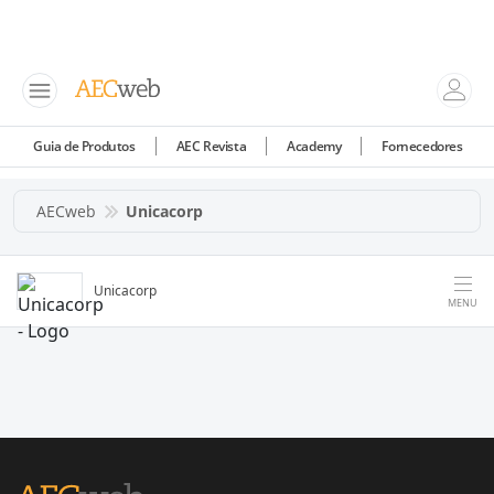
Guia de Produtos
AEC Revista
Academy
Fornecedores
AECweb
Unicacorp
Unicacorp
MENU