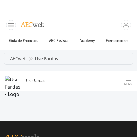
Guia de Produtos
AEC Revista
Academy
Fornecedores
AECweb
Use Fardas
Use Fardas
MENU