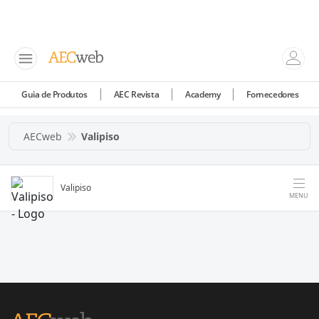
Guia de Produtos
AEC Revista
Academy
Fornecedores
AECweb
Valipiso
Valipiso
MENU