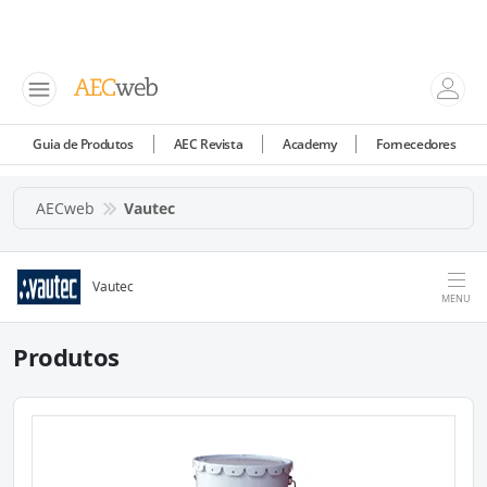
Guia de Produtos
AEC Revista
Academy
Fornecedores
AECweb
Vautec
Vautec
MENU
Produtos