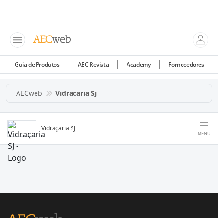
Guia de Produtos
AEC Revista
Academy
Fornecedores
AECweb
Vidracaria Sj
Vidraçaria SJ
MENU