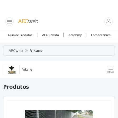
Guia de Produtos
AEC Revista
Academy
Fornecedores
AECweb
Vikane
Vikane
MENU
Produtos