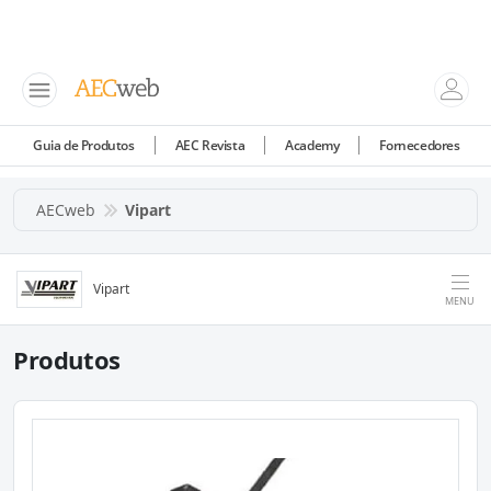
Guia de Produtos
AEC Revista
Academy
Fornecedores
AECweb
Vipart
Vipart
MENU
Produtos