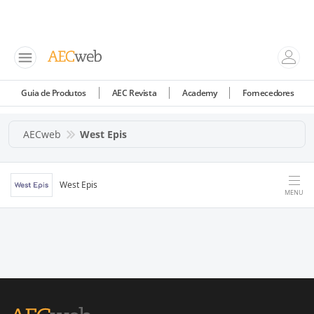
Guia de Produtos
AEC Revista
Academy
Fornecedores
AECweb
West Epis
West Epis
MENU