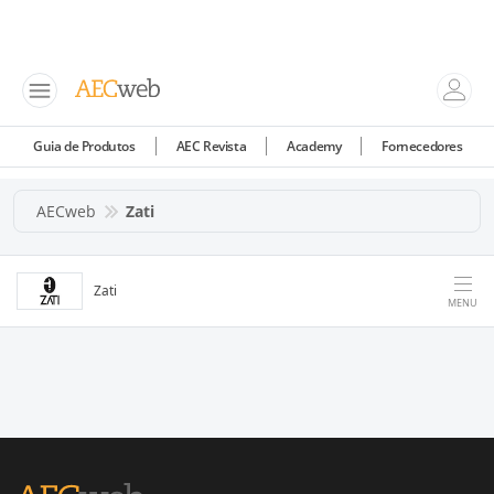
Guia de Produtos
AEC Revista
Academy
Fornecedores
AECweb
Zati
Zati
MENU