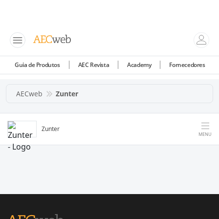
Guia de Produtos
AEC Revista
Academy
Fornecedores
AECweb
Zunter
Zunter
MENU