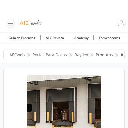
Guia de Produtos
AEC Revista
Academy
Fornecedores
AECweb
Portas Para Docas
Rayflex
Produtos
Abr