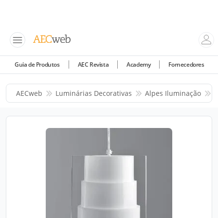
Guia de Produtos
AEC Revista
Academy
Fornecedores
AECweb
Luminárias Decorativas
Alpes Iluminação
P