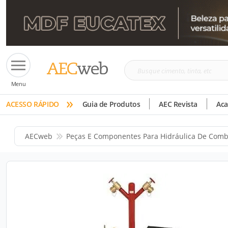
Busque
Menu
cimento,
»
tinta,
ACESSO RÁPIDO
Guia de Produtos
AEC Revista
Ac
etc
AECweb
Peças E Componentes Para Hidráulica De Comb