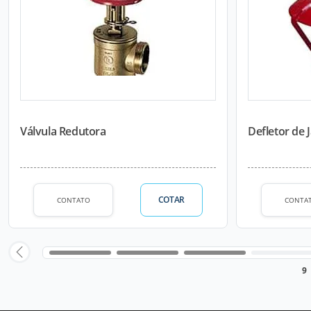
Válvula Redutora
Defletor de J
COTAR
CONTATO
CONTA
9