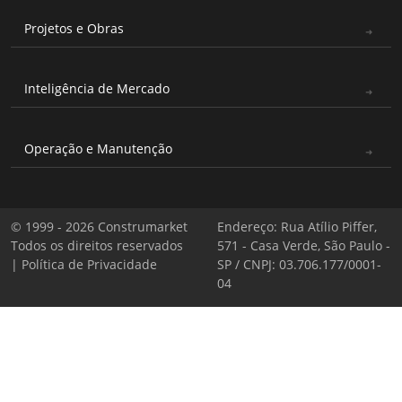
Projetos e Obras
Inteligência de Mercado
Operação e Manutenção
© 1999 - 2026 Construmarket
Endereço: Rua Atílio Piffer,
Todos os direitos reservados
571 - Casa Verde, São Paulo -
|
Política de Privacidade
SP / CNPJ: 03.706.177/0001-
04