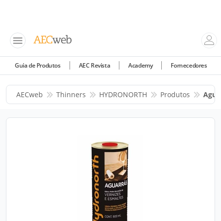
Guia de Produtos
AEC Revista
Academy
Fornecedores
AECweb
Thinners
HYDRONORTH
Produtos
Agua