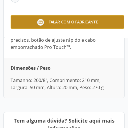
Descrição do Produto
Alicate Groovelock™ com mandíbulas sob
FALAR COM O FABRICANTE
medida, moldado em aço Níquel Cromo, sistema
multicanal proporciona 16 níveis de encaixes
precisos, botão de ajuste rápido e cabo
emborrachado Pro Touch™.
Dimensões / Peso
Tamanho: 200/8", Comprimento: 210 mm,
Largura: 50 mm, Altura: 20 mm, Peso: 270 g
Tem alguma dúvida? Solicite aqui mais