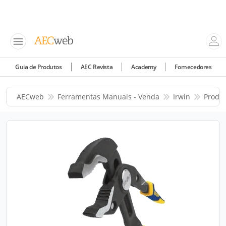
Guia de Produtos
AEC Revista
Academy
Fornecedores
AECweb
Ferramentas Manuais - Venda
Irwin
Produ