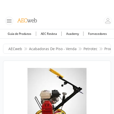
Guia de Produtos
AEC Revista
Academy
Fornecedores
AECweb
Acabadoras De Piso - Venda
Petrotec
Produ