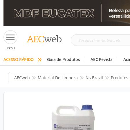
Busque
Menu
cimento,
»
tinta,
ACESSO RÁPIDO
Guia de Produtos
AEC Revista
Ac
etc
AECweb
Material De Limpeza
Ns Brazil
Produtos