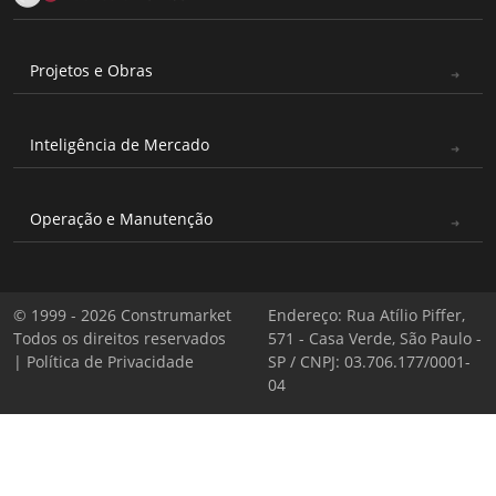
Projetos e Obras
Inteligência de Mercado
Operação e Manutenção
© 1999 - 2026 Construmarket
Endereço: Rua Atílio Piffer,
Todos os direitos reservados
571 - Casa Verde, São Paulo -
|
Política de Privacidade
SP / CNPJ: 03.706.177/0001-
04