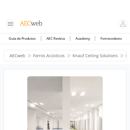
Guia de Produtos
AEC Revista
Academy
Fornecedores
AECweb
Forros Acústicos
Knauf Ceiling Solutions
Pr