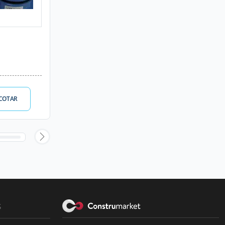
COTAR
s