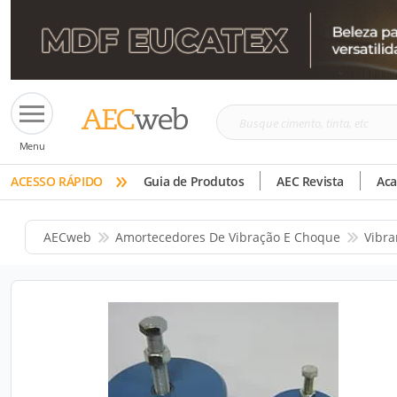
Busque
Menu
cimento,
»
tinta,
ACESSO RÁPIDO
Guia de Produtos
AEC Revista
Ac
etc
AECweb
Amortecedores De Vibração E Choque
Vibra