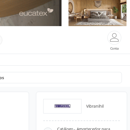
Conta
os
Vibranihil
Catálogo - Amortecedor para