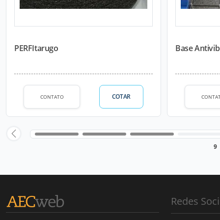
PERFItarugo
Base Antivib
COTAR
CONTATO
CONTA
9
Redes Soci