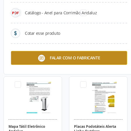
Catálogo - Anel para Corrimão Andaluz
Cotar esse produto
Elementos Podotáteis
Pictogramas
FALAR COM O FABRICANTE
Linha Metálicos e Poliéster
Direcionais
Mapa Tátil Eletrônico
Placas Podotáteis Alerta