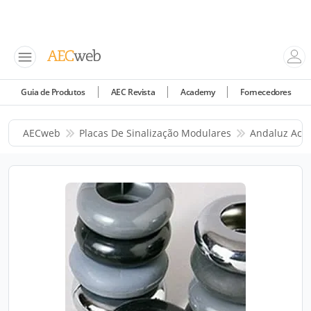
Guia de Produtos
AEC Revista
Academy
Fornecedores
AECweb
Placas De Sinalização Modulares
Andaluz Aces