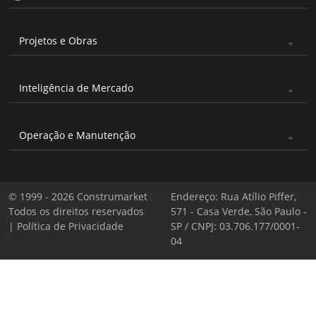
Projetos e Obras
Inteligência de Mercado
Operação e Manutenção
© 1999 - 2026 Construmarket
Endereço: Rua Atílio Piffer,
Todos os direitos reservados
571 - Casa Verde, São Paulo -
|
Política de Privacidade
SP / CNPJ: 03.706.177/0001-
04