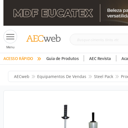
Busque
Menu
cimento,
»
tinta,
ACESSO RÁPIDO
Guia de Produtos
AEC Revista
Ac
etc
AECweb
Equipamentos De Vendas
Steel Pack
Pro