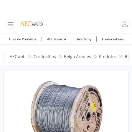
Guia de Produtos
AEC Revista
Academy
Fornecedores
AECweb
Cordoalhas
Belgo Arames
Produtos
Ara