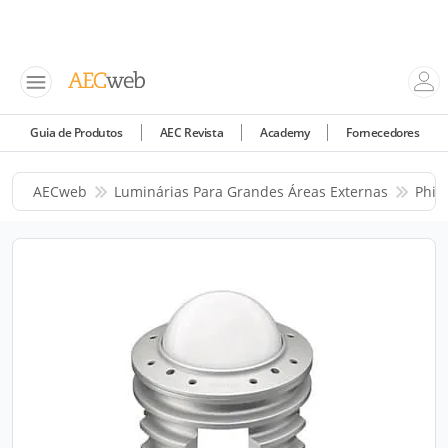
Guia de Produtos
AEC Revista
Academy
Fornecedores
AECweb
Luminárias Para Grandes Áreas Externas
Phili