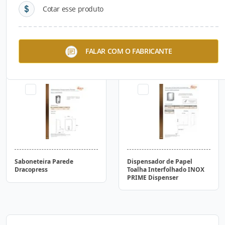
Cotar esse produto
Saboneteira Automática
Saboneteira Bancada
FALAR COM O FABRICANTE
Sensor Parede Quadrat
Dracopress
Saboneteira Parede
Dispensador de Papel
Dracopress
Toalha Interfolhado INOX
PRIME Dispenser