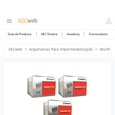
Guia de Produtos
AEC Revista
Academy
Fornecedores
AECweb
Argamassas Para Impermeabilização
Wurth Do