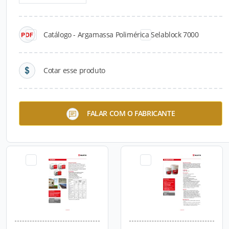
Catálogo - Argamassa Polimérica Selablock 7000
Cotar esse produto
Estrutela
Disco Diamantado de
FALAR COM O FABRICANTE
Desbaste para Mármores e
Granitos