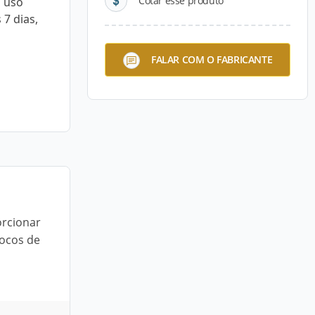
Cotar esse produto
a uso
7 dias,
FALAR COM O FABRICANTE
orcionar
locos de