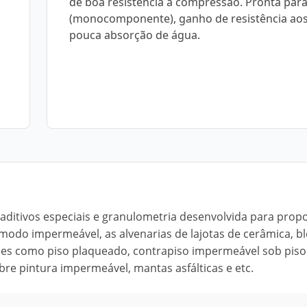
de boa resistência à compressão. Pronta par
(monocomponente), ganho de resistência aos 
pouca absorção de água.
aditivos especiais e granulometria desenvolvida para prop
 modo impermeável, as alvenarias de lajotas de cerâmica, b
ações como piso plaqueado, contrapiso impermeável sob piso
re pintura impermeável, mantas asfálticas e etc.