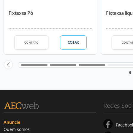
Fixtexsa Pó
Fixtexsa líq
COTAR
CONTATO
CONTA
9
Redes Soci
Anuncie
Faceboo
Quem somos