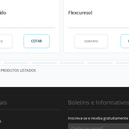
uido
Flexcuresol
COTAR
TO
CONTATO
PRODUTOS LISTADOS
ais
Boletins e Informativo
Inscreva-se e receba gratuitamente
k