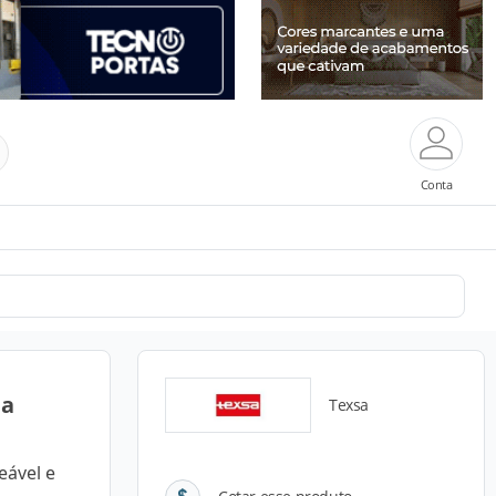
Conta
pa
Texsa
eável e