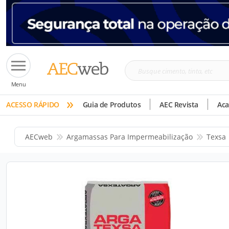
Busque
Menu
cimento,
»
tinta,
ACESSO RÁPIDO
Guia de Produtos
AEC Revista
Ac
etc
AECweb
Argamassas Para Impermeabilização
Texsa