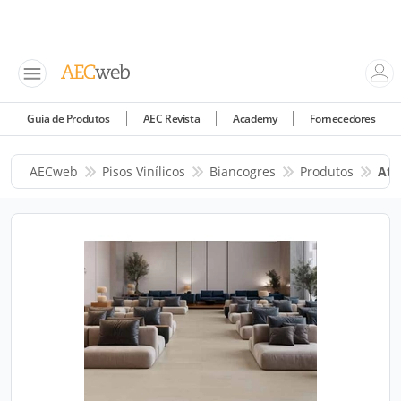
Guia de Produtos
AEC Revista
Academy
Fornecedores
AECweb
Pisos Vinílicos
Biancogres
Produtos
Ata