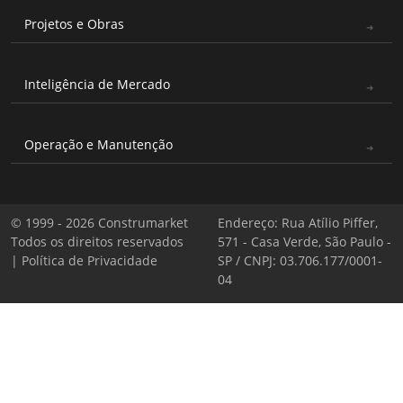
Projetos e Obras
Inteligência de Mercado
Operação e Manutenção
© 1999 - 2026 Construmarket
Endereço: Rua Atílio Piffer,
Todos os direitos reservados
571 - Casa Verde, São Paulo -
|
Política de Privacidade
SP / CNPJ: 03.706.177/0001-
04