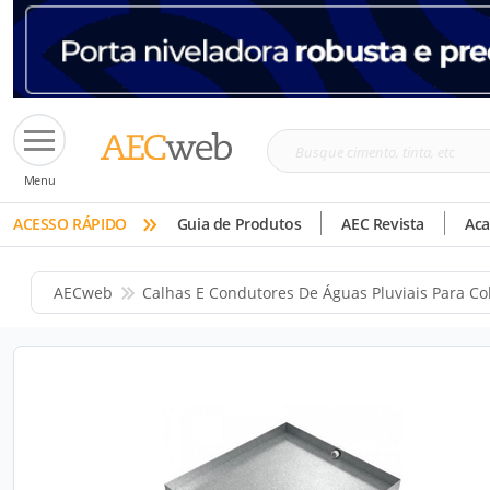
Busque
Menu
cimento,
»
tinta,
ACESSO RÁPIDO
Guia de Produtos
AEC Revista
Ac
etc
AECweb
Calhas E Condutores De Águas Pluviais Para Co