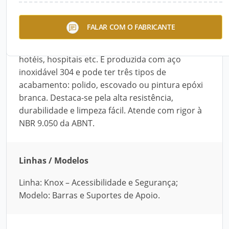
A Barra de Apoio em L, da Knox, foi desenvolvida
FALAR COM O FABRICANTE
para banheiros usados por pessoas com
mobilidade reduzida. Ideal para residências,
hotéis, hospitais etc. É produzida com aço
inoxidável 304 e pode ter três tipos de
acabamento: polido, escovado ou pintura epóxi
branca. Destaca-se pela alta resistência,
durabilidade e limpeza fácil. Atende com rigor à
NBR 9.050 da ABNT.
Linhas / Modelos
Linha: Knox – Acessibilidade e Segurança;
Modelo: Barras e Suportes de Apoio.