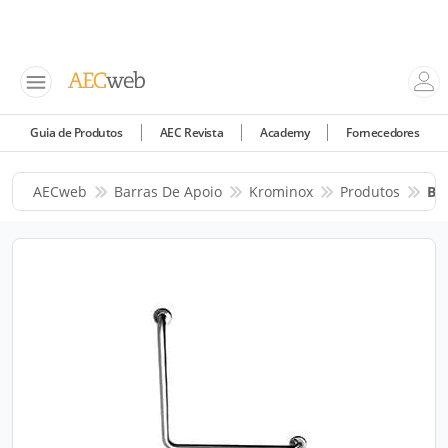
Guia de Produtos
AEC Revista
Academy
Fornecedores
AECweb
Barras De Apoio
Krominox
Produtos
Ba