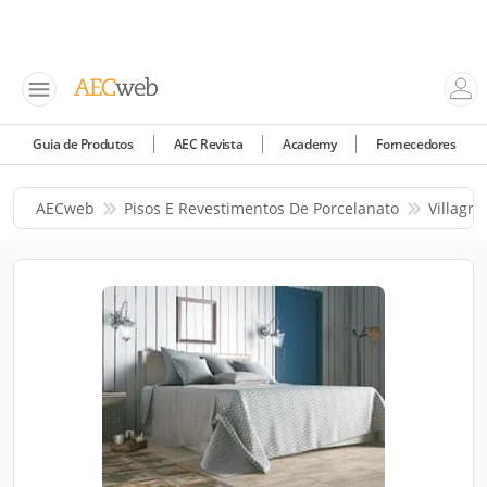
Guia de Produtos
AEC Revista
Academy
Fornecedores
AECweb
Pisos E Revestimentos De Porcelanato
Villagre