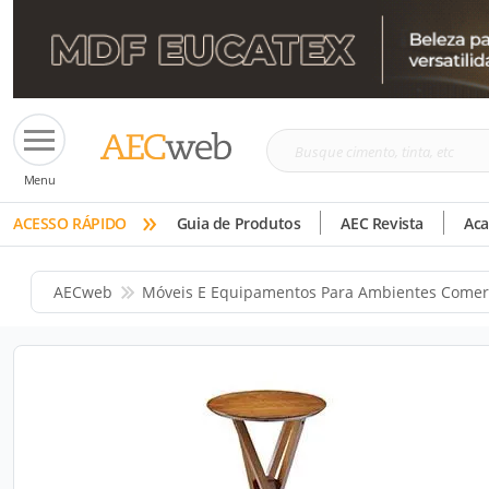
Busque
Menu
cimento,
»
tinta,
ACESSO RÁPIDO
Guia de Produtos
AEC Revista
Ac
etc
AECweb
Móveis E Equipamentos Para Ambientes Comer