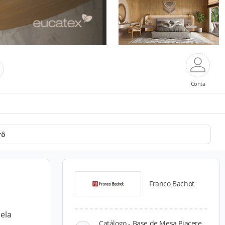
Conta
rô
Franco Bachot
ela
Catálogo - Base de Mesa Piacere