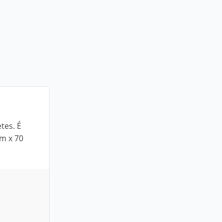
tes. É
m x 70