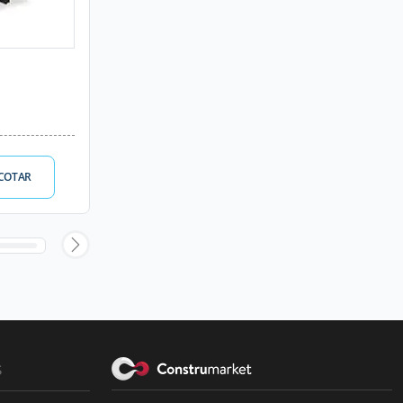
COTAR
s