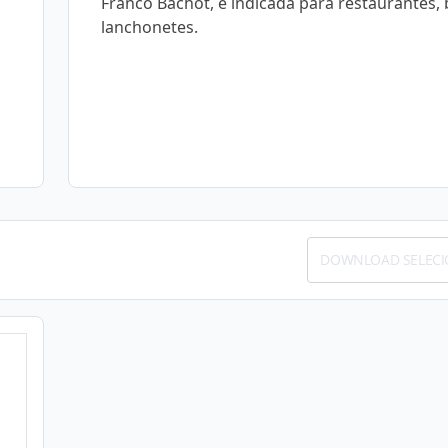
Franco Bachot, é indicada para restaurantes, 
lanchonetes.
DOWNLOAD SELEC